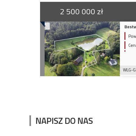
2 500 000 zł
Bestw
Pow
Cen
WLG-G
NAPISZ DO NAS