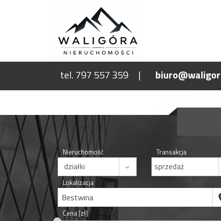
tel. 797 557 359
biuro@waligor
Nieruchomość
Transakcja
Lokalizacja
Bestwina
Cena [zł]