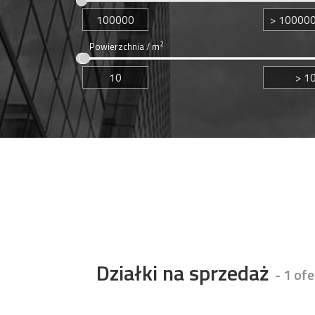
2
Powierzchnia / m
Działki na sprzedaż
- 1 ofe