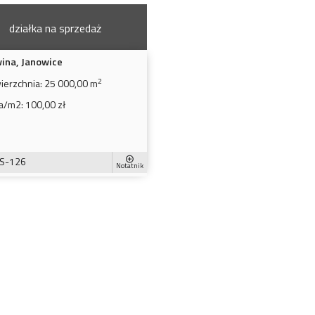
działka na sprzedaż
ina, Janowice
2
ierzchnia:
25 000,00 m
a/m2:
100,00 zł
S-126
Notatnik