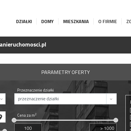
DZIAŁKI
DOMY
MIESZKANIA
O FIRMIE
Z
anieruchomosci.pl
PARAMETRY OFERTY
Przeznaczenie działki
2
Cena za m