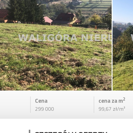
2
Cena
cena za m
299 000
99,67 zł/m²