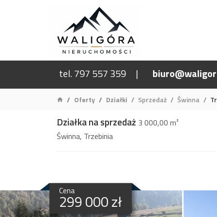
tel. 797 557 359
biuro@waligor
Oferty
Działki
Sprzedaż
Świnna
Tr
Działka na sprzedaż
3 000,00 m²
Świnna, Trzebinia
Cena
299 000 zł