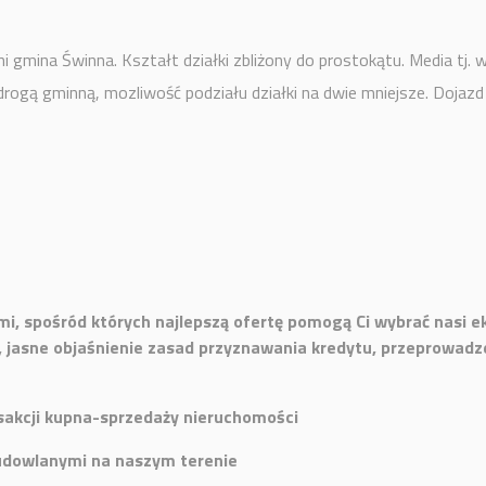
 gmina Świnna. Kształt działki zbliżony do prostokątu. Media tj. w
 drogą gminną, mozliwość podziału działki na dwie mniejsze. Dojazd
, spośród których najlepszą ofertę pomogą Ci wybrać nasi eks
 jasne objaśnienie zasad przyznawania kredytu, przeprowadze
sakcji kupna-sprzedaży nieruchomości
udowlanymi na naszym terenie