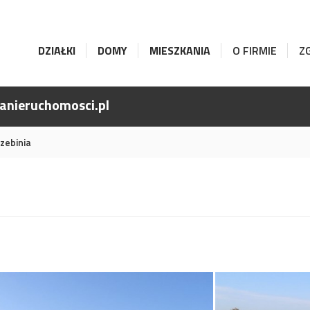
DZIAŁKI
DOMY
MIESZKANIA
O FIRMIE
Z
anieruchomosci.pl
zebinia