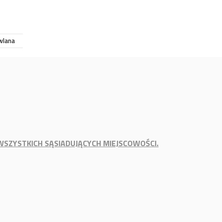
wlana
WSZYSTKICH SĄSIADUJĄCYCH MIEJSCOWOŚCI.