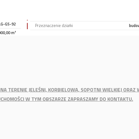
G-GS-92
Przeznaczenie działki
budo
000,00 m²
NA TERENIE JELEŚNI, KORBIELOWA, SOPOTNI WIELKIEJ ORAZ 
ERUCHOMOŚCI W TYM OBSZARZE ZAPRASZAMY DO KONTAKTU.