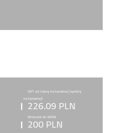
VAT od taksy notarialnej (opłaty
notarialnej)
226.09 PLN
Wniosek do WKW
200 PLN