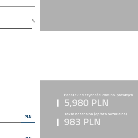
%
Podatek od czynności cywilno-prawnych
5,980 PLN
Taksa notarialna (opłata notarialna)
PLN
983 PLN
PLN