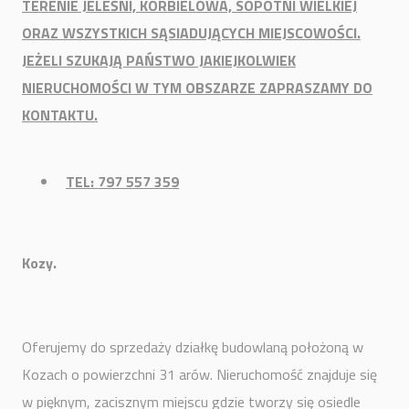
TERENIE JELEŚNI, KORBIELOWA, SOPOTNI WIELKIEJ
ORAZ WSZYSTKICH SĄSIADUJĄCYCH MIEJSCOWOŚCI.
JEŻELI SZUKAJĄ PAŃSTWO JAKIEJKOLWIEK
NIERUCHOMOŚCI W TYM OBSZARZE ZAPRASZAMY DO
KONTAKTU.
TEL: 797 557 359
Kozy.
Oferujemy do sprzedaży działkę budowlaną położoną w
Kozach o powierzchni 31 arów. Nieruchomość znajduje się
w pięknym, zacisznym miejscu gdzie tworzy się osiedle