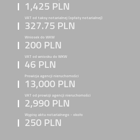
1,425 PLN
VAT od taksy notarialnej (opłaty notarialnej)
327.75 PLN
Wniosek do WKW
200 PLN
VAT od wniosku do WKW
46 PLN
Prowizja agencji nieruchomości
13,000 PLN
VAT od prowizji agencji nieruchomości
2,990 PLN
Wypisy aktu notarialnego - około
250 PLN