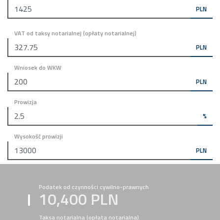
PLN
VAT od taksy notarialnej (opłaty notarialnej)
PLN
Wniosek do WKW
PLN
Prowizja
%
Wysokość prowizji
PLN
Podatek od czynności cywilno-prawnych
10,400 PLN
Taksa notarialna (opłata notarialna)