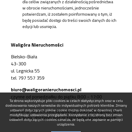
dla celów związanych z działalnością pośrednictwa
w obrocie nieruchomościami, jednocześnie
potwierdzam, iż zostałem poinformowany o tym, iż
będę posiadać dostęp do treści swoich danych do ich
edycji lub usunięcia.
Waligóra Nieruchomości
Bielsko-Biała
43-300
ul. Legnicka 55
tel. 797 557 359
biuro@waligoranieruchomosci.pl
czynne od poniedziałku do piątku 8:00 - 17:00
Ta strona wykorzystuje pliki cookies w celach statystycznych oraz w celu
dostosowania naszych serwisów do indywidualnych potrzeb klientów. Zmiany
ustawień dotyczących plików cookie można dokonać w dowolnej chwili
jesteśmy do państwa dyspozycji także poza godzinami
modyfikując ustawienia przeglądarki. Korzystanie z tej strony bez zmian
pracy biura, dostępni pod nr telefonów komórkowych
ustawień dotyczących cookies oznacza, że będą one zapisane w pamięci
urządzenia.