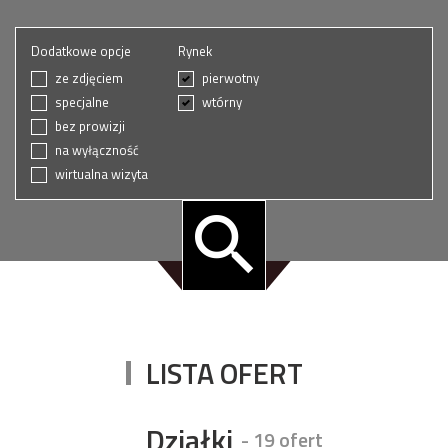
Dodatkowe opcje
Rynek
ze zdjęciem
pierwotny
specjalne
wtórny
bez prowizji
na wyłączność
wirtualna wizyta
LISTA OFERT
Działki
- 19 ofert