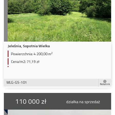
Jeleśnia, Sopotnia Wielka
2
Powierzchnia:
4 200,00 m
Cena/m2:
71,19 zł
WLG-GS-101
Notatnik
110 000 zł
działka na sprzedaż