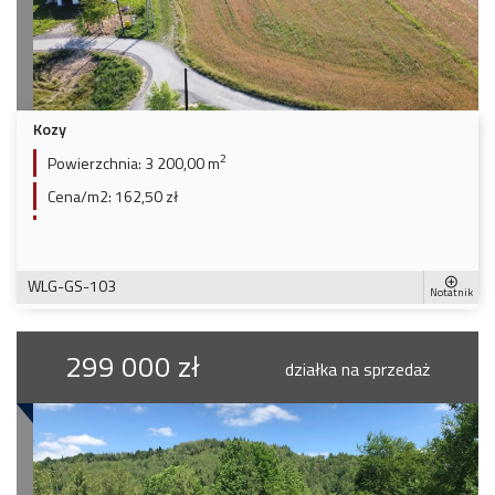
Kozy
2
Powierzchnia:
3 200,00 m
Cena/m2:
162,50 zł
WLG-GS-103
Notatnik
299 000 zł
działka na sprzedaż