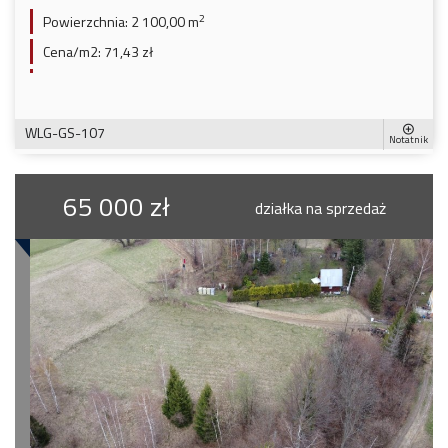
2
Powierzchnia:
2 100,00 m
Cena/m2:
71,43 zł
WLG-GS-107
Notatnik
65 000 zł
działka na sprzedaż