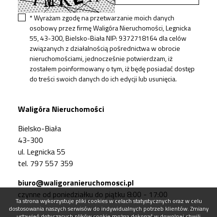
* Wyrażam zgodę na przetwarzanie moich danych
osobowy przez firmę Waligóra Nieruchomości, Legnicka
55, 43-300, Bielsko-Biała NIP: 9372718164 dla celów
związanych z działalnością pośrednictwa w obrocie
nieruchomościami, jednocześnie potwierdzam, iż
zostałem poinformowany o tym, iż będę posiadać dostęp
do treści swoich danych do ich edycji lub usunięcia.
Waligóra Nieruchomości
Bielsko-Biała
43-300
ul. Legnicka 55
tel. 797 557 359
biuro@waligoranieruchomosci.pl
czynne od poniedziałku do piątku 8:00 - 17:00
Ta strona wykorzystuje pliki cookies w celach statystycznych oraz w celu
dostosowania naszych serwisów do indywidualnych potrzeb klientów. Zmiany
ustawień dotyczących plików cookie można dokonać w dowolnej chwili