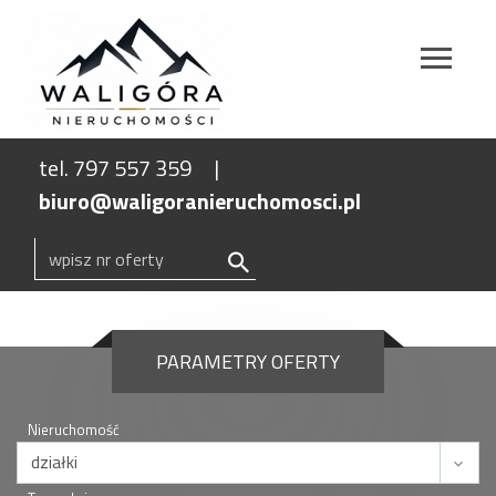
tel. 797 557 359
biuro@waligoranieruchomosci.pl
PARAMETRY OFERTY
Nieruchomość