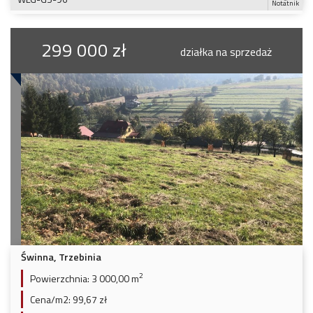
Notatnik
299 000 zł
działka na sprzedaż
Świnna, Trzebinia
2
Powierzchnia:
3 000,00 m
Cena/m2:
99,67 zł