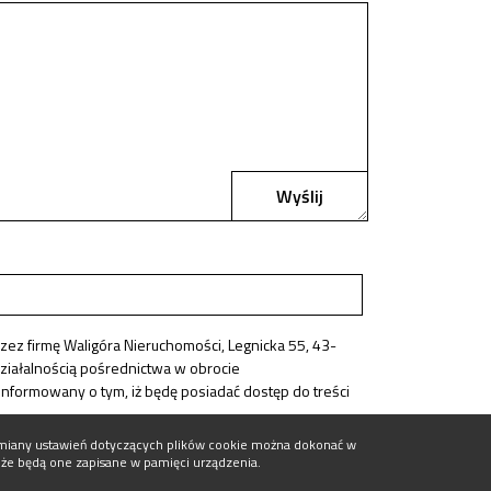
Wyślij
z firmę Waligóra Nieruchomości, Legnicka 55, 43-
ziałalnością pośrednictwa w obrocie
nformowany o tym, iż będę posiadać dostęp do treści
 Zmiany ustawień dotyczących plików cookie można dokonać w
, że będą one zapisane w pamięci urządzenia.