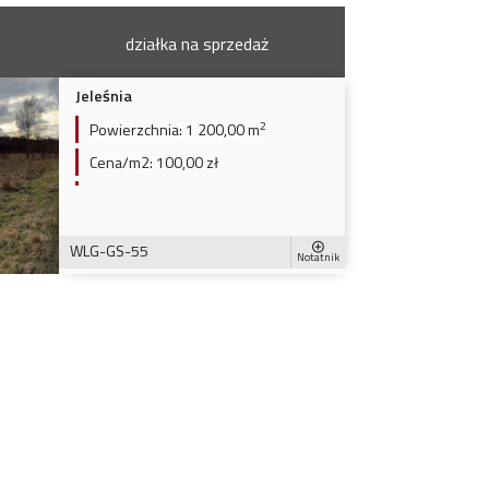
działka na sprzedaż
Jeleśnia
2
Powierzchnia:
1 200,00 m
Cena/m2:
100,00 zł
WLG-GS-55
Notatnik