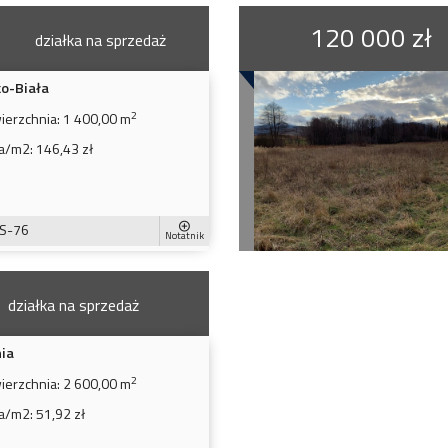
120 000 zł
działka na sprzedaż
ko-Biała
2
ierzchnia:
1 400,00 m
a/m2:
146,43 zł
S-76
Notatnik
działka na sprzedaż
nia
2
ierzchnia:
2 600,00 m
a/m2:
51,92 zł