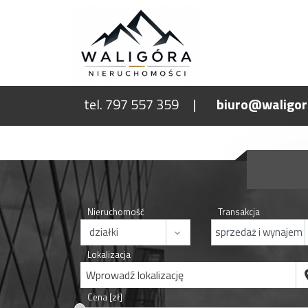
tel. 797 557 359
biuro@waligor
Nieruchomość
Transakcja
Lokalizacja
Wprowadź lokalizację
Cena [zł]