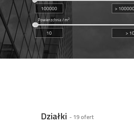
2
Powierzchnia / m
Działki
- 19 ofert