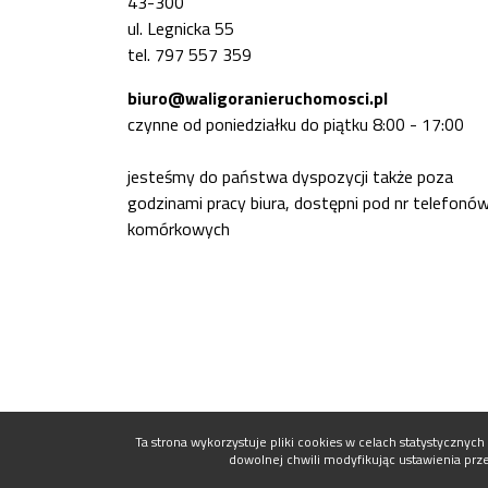
43-300
ul. Legnicka 55
tel. 797 557 359
biuro@waligoranieruchomosci.pl
czynne od poniedziałku do piątku 8:00 - 17:00
jesteśmy do państwa dyspozycji także poza
godzinami pracy biura, dostępni pod nr telefonó
komórkowych
Ta strona wykorzystuje pliki cookies w celach statystyczn
dowolnej chwili modyfikując ustawienia prze