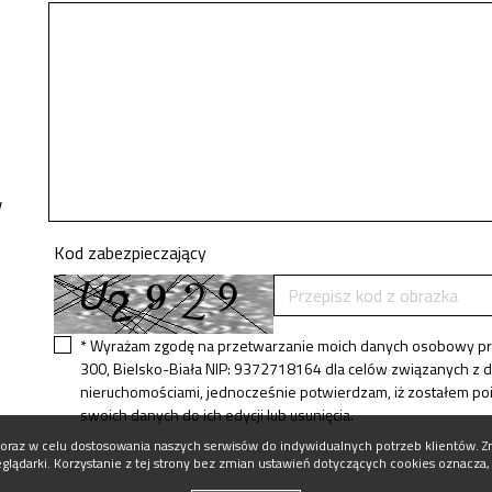
w
Kod zabezpieczający
* Wyrażam zgodę na przetwarzanie moich danych osobowy prze
300, Bielsko-Biała NIP: 9372718164 dla celów związanych z d
nieruchomościami, jednocześnie potwierdzam, iż zostałem poi
swoich danych do ich edycji lub usunięcia.
ych oraz w celu dostosowania naszych serwisów do indywidualnych potrzeb klientów.
glądarki. Korzystanie z tej strony bez zmian ustawień dotyczących cookies oznacza