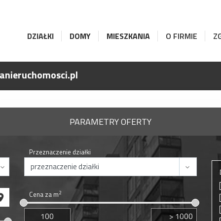
DZIAŁKI
DOMY
MIESZKANIA
O FIRMIE
Z
anieruchomosci.pl
PARAMETRY OFERTY
Przeznaczenie działki
2
Cena za m