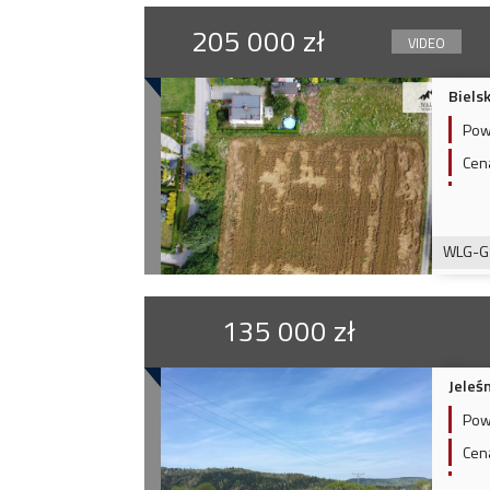
205 000 zł
VIDEO
Biels
Pow
Cen
WLG-G
135 000 zł
Jeleś
Pow
Cen