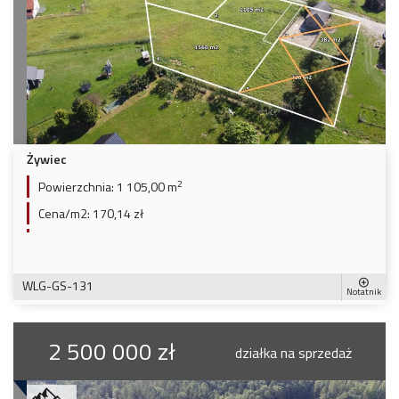
Żywiec
2
Powierzchnia:
1 105,00 m
Cena/m2:
170,14 zł
WLG-GS-131
Notatnik
2 500 000 zł
działka na sprzedaż