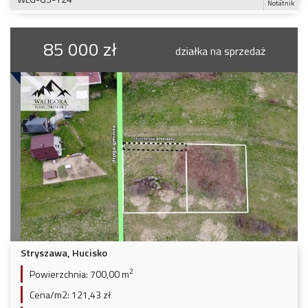
Notatnik
85 000 zł
działka na sprzedaż
Stryszawa, Hucisko
2
Powierzchnia:
700,00 m
Cena/m2:
121,43 zł