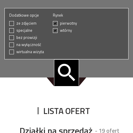
Dodatkowe opcje
Rynek
ze zdjęciem
pierwotny
specjalne
wtórny
bez prowizji
na wyłączność
wirtualna wizyta
LISTA OFERT
Działki na sprzedaż
- 19 ofert