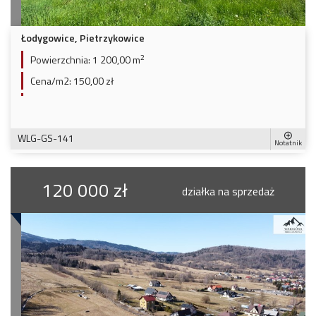
Łodygowice, Pietrzykowice
2
Powierzchnia:
1 200,00 m
Cena/m2:
150,00 zł
WLG-GS-141
Notatnik
120 000 zł
działka na sprzedaż