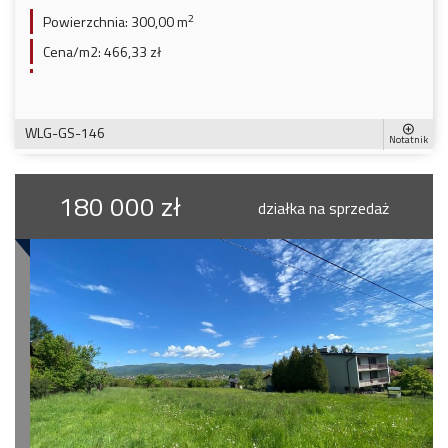
2
Powierzchnia:
300,00 m
Cena/m2:
466,33 zł
WLG-GS-146
Notatnik
180 000 zł
działka na sprzedaż