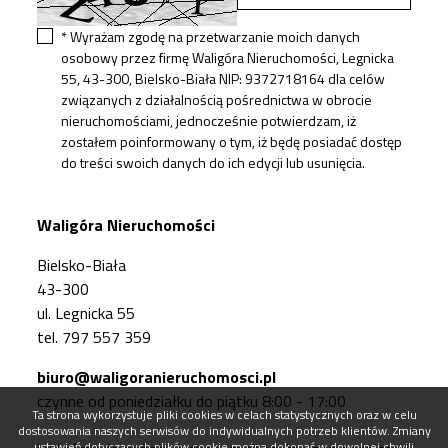
* Wyrażam zgodę na przetwarzanie moich danych
osobowy przez firmę Waligóra Nieruchomości, Legnicka
55, 43-300, Bielsko-Biała NIP: 9372718164 dla celów
związanych z działalnością pośrednictwa w obrocie
nieruchomościami, jednocześnie potwierdzam, iż
zostałem poinformowany o tym, iż będę posiadać dostęp
do treści swoich danych do ich edycji lub usunięcia.
Waligóra Nieruchomości
Bielsko-Biała
43-300
ul. Legnicka 55
tel. 797 557 359
biuro@waligoranieruchomosci.pl
czynne od poniedziałku do piątku 8:00 - 17:00
Ta strona wykorzystuje pliki cookies w celach statystycznych oraz w celu
dostosowania naszych serwisów do indywidualnych potrzeb klientów. Zmiany
ustawień dotyczących plików cookie można dokonać w dowolnej chwili