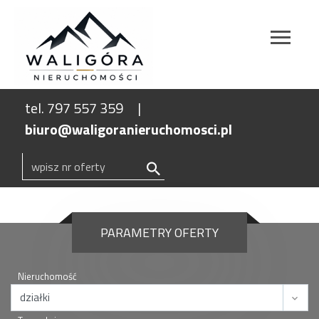
tel. 797 557 359
biuro@waligoranieruchomosci.pl
PARAMETRY OFERTY
Nieruchomość